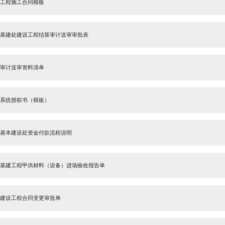
南京大学公用房装修审批与竣工报验表
南京大学档案馆查档利用申请表
南京大学含安装（或就位）材料（设备）合同
关于审计处开展工程结算审计线上送审的通知
分散采购工程施工合同模板