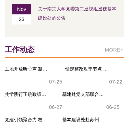
Nov
关于南京大学党委第二巡视组巡视基本
建设处的公告
23
工作动态
MORE+
工地开放听心声 凝心聚力建校园 ——基建处...
锚定整改攻坚节点 抓实学用深度融合——基建...
07-25
07-22
共学践行正确政绩观 校地联建破解发展难题 ...
基建处党支部联合建筑与城市规划学院教师党...
06-27
06-25
党建引领聚合力 校地共建促发展 ——南京大...
基本建设处赴苏州校区开展专题交流学习