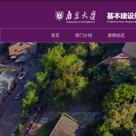
首页
部门介绍